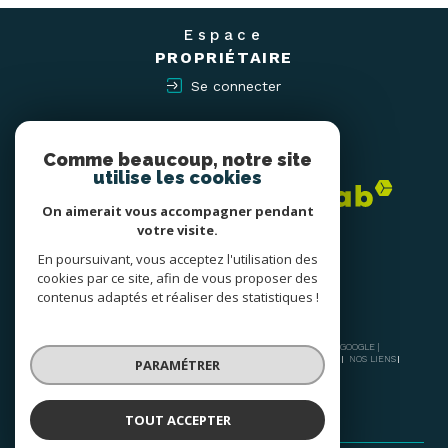
Espace
PROPRIÉTAIRE
Se connecter
Nous
ADHÉRONS
Comme beaucoup, notre site
utilise les cookies
On aimerait vous accompagner pendant
votre visite.
En poursuivant, vous acceptez l'utilisation des
cookies par ce site, afin de vous proposer des
contenus adaptés et réaliser des statistiques !
© 2026 | TOUS DROITS RÉSERVÉS | TRADUCTION POWERED BY GOOGLE |
NOS HONORAIRES
PLAN DU SITE
MENTIONS LÉGALES
ADMIN
NOS LIENS
PARAMÉTRER
POLITIQUE RGPD
COOKIES
TOUT ACCEPTER