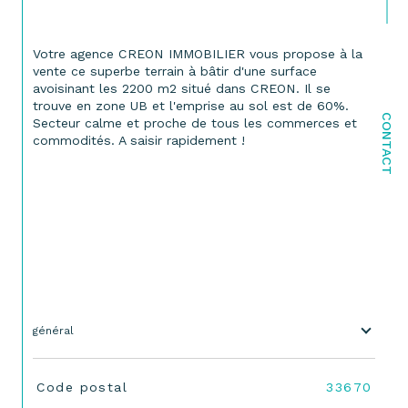
Votre agence CREON IMMOBILIER vous propose à la 
vente ce superbe terrain à bâtir d'une surface 
avoisinant les 2200 m2 situé dans CREON. Il se 
trouve en zone UB et l'emprise au sol est de 60%. 
CONTACT
Secteur calme et proche de tous les commerces et 
commodités. A saisir rapidement !
général
TRAD_SIROCCO_Caracteristique
Valeurs
Code postal
33670