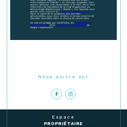
avoir contacté l'Agence / le Réseau, que vos droits «
Informatique et Libertés » ne sont pas respectés, vous
pouvez adresser une réclamation à la CNIL. Nous vous
informons de l’existence de la liste d'opposition au
démarchage téléphonique « Bloctel », sur laquelle vous
pouvez vous inscrire ici :
https://www.bloctel.gouv.fr
.
Dans le cadre de la protection des Données
personnelles, nous vous invitons à ne pas inscrire de
Données sensibles dans le champ de saisie libre.
Ce site est protégé par reCAPTCHA, les
Politiques de
Confidentialité
et es
Conditions d'utilisation
de
Google s'appliquent.
Nous suivre sur
Espace
PROPRIÉTAIRE