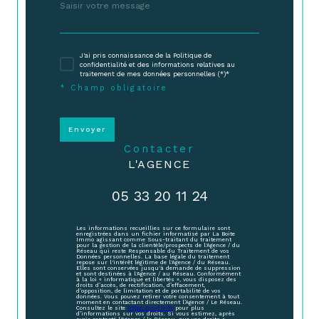
J'ai pris connaissance de la Politique de
confidentialité et des informations relatives au
traitement de mes données personnelles (*)*
* Champ obligatoire
Envoyer
contacter
L'AGENCE
05 33 20 11 24
Les informations recueillies sur ce formulaire sont
enregistrées dans un fichier informatisé par La Boite
Immo agissant comme Sous-traitant du traitement
pour la gestion de la clientèle/prospects de l'Agence / du
Réseau qui reste Responsable du Traitement de vos
Données personnelles. La base légale du traitement
repose sur l'intérêt légitime de l'Agence / du Réseau.
Elles sont conservées jusqu'à demande de suppression
et sont destinées à l'Agence / au Réseau. Conformément
à la loi « informatique et libertés », vous disposez des
droits d’accès, de rectification, d’effacement,
d’opposition, de limitation et de portabilité de vos
données. Vous pouvez retirer votre consentement à tout
moment en contactant directement l’Agence / Le Réseau.
Consultez le site
https://cnil.fr/fr
pour plus
d’informations sur vos droits. Si vous estimez, après