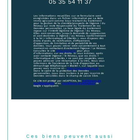
05 35 54 11 37
Les informations recueillies sur ce formulaire sont
enregistrées dans un fichier informatisé par La Boite
Immo agissant comme Sous-traitant du traitement
pour la gestion de la clientèle/prospects de l'Agence / du
Réseau qui reste Responsable du Traitement de vos
Données personnelles. La base légale du traitement
repose sur l'intérêt légitime de l'Agence / du Réseau.
Elles sont conservées jusqu'à demande de suppression
et sont destinées à l'Agence / au Réseau. Conformément
à la loi « informatique et libertés », vous disposez des
droits d’accès, de rectification, d’effacement,
d’opposition, de limitation et de portabilité de vos
données. Vous pouvez retirer votre consentement à tout
moment en contactant directement l’Agence / Le Réseau.
Consultez le site
https://cnil.fr/fr
pour plus
d’informations sur vos droits. Si vous estimez, après
avoir contacté l'Agence / le Réseau, que vos droits «
Informatique et Libertés » ne sont pas respectés, vous
pouvez adresser une réclamation à la CNIL. Nous vous
informons de l’existence de la liste d'opposition au
démarchage téléphonique « Bloctel », sur laquelle vous
pouvez vous inscrire ici :
https://www.bloctel.gouv.fr
.
Dans le cadre de la protection des Données
personnelles, nous vous invitons à ne pas inscrire de
Données sensibles dans le champ de saisie libre.
Ce site est protégé par reCAPTCHA, les
Politiques de
Confidentialité
et es
Conditions d'utilisation
de
Google s'appliquent.
Ces biens peuvent aussi