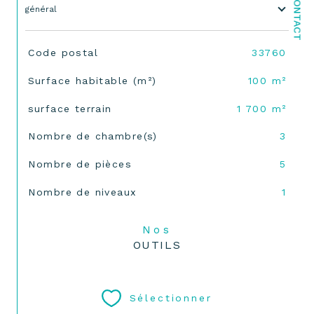
CONTACT
général
TRAD_SIROCCO_Caracteristique
Valeurs
Code postal
33760
Surface habitable (m²)
100 m²
surface terrain
1 700 m²
Nombre de chambre(s)
3
Nombre de pièces
5
Nombre de niveaux
1
Nos
OUTILS
Sélectionner