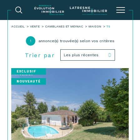
ACCUEIL
VENTE
CAMBLANES ET MEYNAC
MAISON
T5
1
annonce(s) trouvée(s) selon vos critères
Trier par
Les plus récentes
EXCLUSIF
NOUVEAUTÉ