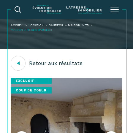
ACCUEIL
LOCATION
BAURECH
MAISON
T5
MAISON 5 PIECES BAURECH
Retour aux résultats
EXCLUSIF
COUP DE COEUR