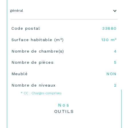
général
TRAD_SIROCCO_Caracteristique
Valeurs
Code postal
33880
Surface habitable (m²)
130 m²
Nombre de chambre(s)
4
Nombre de pièces
5
Meublé
NON
Nombre de niveaux
2
* CC : Charges comprises
Nos
OUTILS