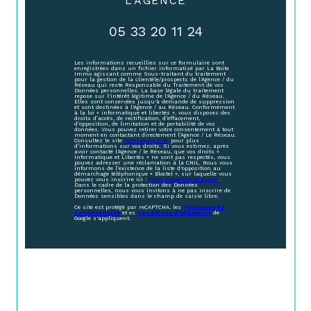
L'AGENCE
05 33 20 11 24
Les informations recueillies sur ce formulaire sont
enregistrées dans un fichier informatisé par La Boite
Immo agissant comme Sous-traitant du traitement
pour la gestion de la clientèle/prospects de l'Agence / du
Réseau qui reste Responsable du Traitement de vos
Données personnelles. La base légale du traitement
repose sur l'intérêt légitime de l'Agence / du Réseau.
Elles sont conservées jusqu'à demande de suppression
et sont destinées à l'Agence / au Réseau. Conformément
à la loi « informatique et libertés », vous disposez des
droits d’accès, de rectification, d’effacement,
d’opposition, de limitation et de portabilité de vos
données. Vous pouvez retirer votre consentement à tout
moment en contactant directement l’Agence / Le Réseau.
Consultez le site
https://cnil.fr/fr
pour plus
d’informations sur vos droits. Si vous estimez, après
avoir contacté l'Agence / le Réseau, que vos droits «
Informatique et Libertés » ne sont pas respectés, vous
pouvez adresser une réclamation à la CNIL. Nous vous
informons de l’existence de la liste d'opposition au
démarchage téléphonique « Bloctel », sur laquelle vous
pouvez vous inscrire ici :
https://www.bloctel.gouv.fr
.
Dans le cadre de la protection des Données
personnelles, nous vous invitons à ne pas inscrire de
Données sensibles dans le champ de saisie libre.
Ce site est protégé par reCAPTCHA, les
Politiques de
Confidentialité
et es
Conditions d'utilisation
de
Google s'appliquent.